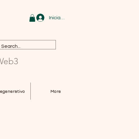
st Name
Iniciar sesión
 Web3
Regenerativo
More