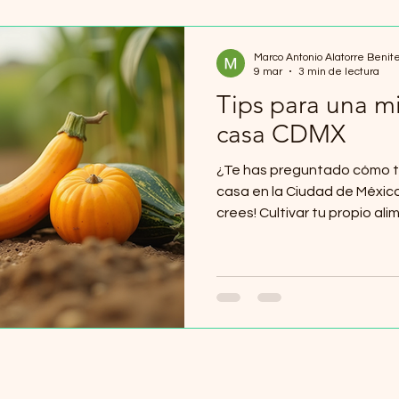
Marco Antonio Alatorre Benit
9 mar
3 min de lectura
Tips para una mi
casa CDMX
¿Te has preguntado cómo te
casa en la Ciudad de México? ¡Es más fácil de lo que
crees! Cultivar tu propio al
experiencia gratificante, s
la autosuficiencia y a un est
En este artículo, te compar
que puedas empezar tu milpa
en un espacio pequeño o en 
una milpa nutritiva en casa?