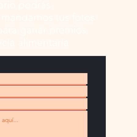
ario podrás
 mandarnos tus fotos
para ganar premios
ncia alimentaria