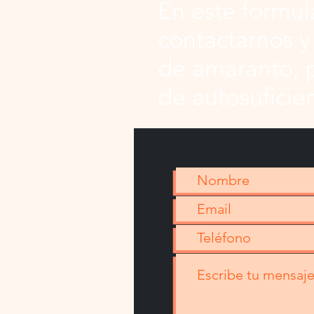
En este formul
contactarnos y
de amaranto, 
de autosuficie