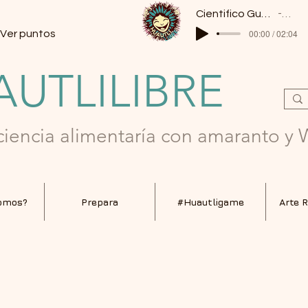
Cientifico Guerrero (suavecito para la pagina)
Arti
00:00 / 02:04
Ver puntos
UTLILIBRE
ciencia alimentaría con amaranto y
omos?
Prepara
#Huautligame
Arte 