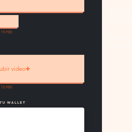
TELÉFO
55274472
 15 MB)
EMAIL
amaranto
ubir video
 15 MB)
 tu wallet