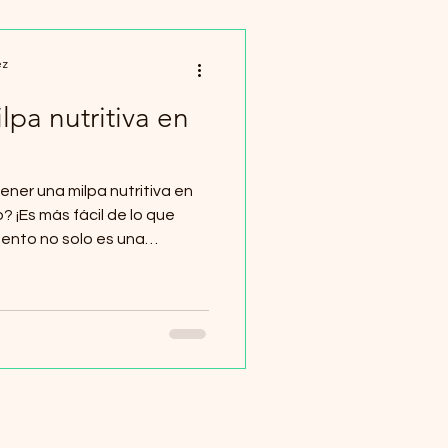
ez
lpa nutritiva en
ner una milpa nutritiva en
imento no solo es una
ino que también contribuye a
ilo de vida más sostenible.
tiré consejos prácticos para
 en casa, incluso si vives
la ciudad. ¿Por qué cultivar
 La milpa es un