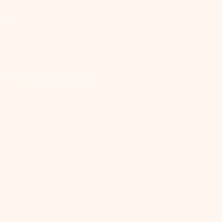
NO
7​
nio@huautilibre.com